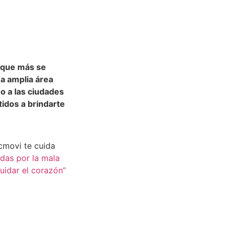
n que más se
a amplia área
o a las ciudades
idos a brindarte
cmovi te cuida
as por la mala
cuidar el corazón”