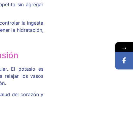
apetito sin agregar
ontrolar la ingesta
ner la hidratación,
→
nsión
lar. El potasio es
 relajar los vasos
ón.
salud del corazón y