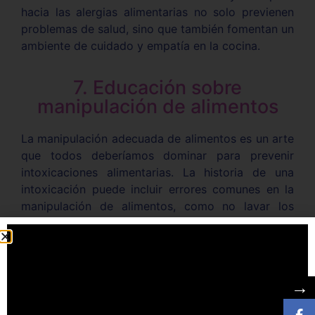
hacia las alergias alimentarias no solo previenen
problemas de salud, sino que también fomentan un
ambiente de cuidado y empatía en la cocina.
7. Educación sobre
manipulación de alimentos
La manipulación adecuada de alimentos es un arte
que todos deberíamos dominar para prevenir
intoxicaciones alimentarias. La historia de una
intoxicación puede incluir errores comunes en la
manipulación de alimentos, como no lavar los
productos antes de consumirlos o no refrigerar los
alimentos perecederos a tiempo.
Educa a todos los miembros de tu hogar sobre las
→
prácticas seguras de manipulación de alimentos.
Aprender a lavar adecuadamente frutas y