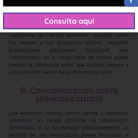
verduras, almacenar alimentos en el refrigerador
de manera adecuada y evitar la manipulación
excesiva de los alimentos son pasos esenciales.
Consulta aquí
Además, es importante conocer las características
específicas de ciertos alimentos. Algunos, como
los huevos y los productos lácteos, requieren
precauciones adicionales. Incorporar este
conocimiento en la rutina diaria de cocina puede
marcar la diferencia entre una comida segura y
una potencial fuente de problemas de salud.
8. Concientización sobre
alimentos crudos
Los alimentos crudos, como carnes y mariscos,
presentan un riesgo adicional de intoxicación
alimentaria si no se manejan adecuadamente. La
historia de una intoxicación puede involucrar la