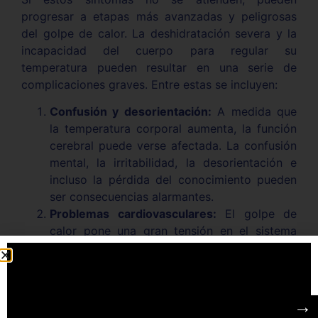
progresar a etapas más avanzadas y peligrosas
del golpe de calor. La deshidratación severa y la
incapacidad del cuerpo para regular su
temperatura pueden resultar en una serie de
complicaciones graves. Entre estas se incluyen:
Confusión y desorientación:
A medida que
la temperatura corporal aumenta, la función
cerebral puede verse afectada. La confusión
mental, la irritabilidad, la desorientación e
incluso la pérdida del conocimiento pueden
ser consecuencias alarmantes.
Problemas cardiovasculares:
El golpe de
calor pone una gran tensión en el sistema
cardiovascular. Puede causar un rápido
aumento del ritmo cardíaco, presión arterial
baja y en casos extremos, provocar un
colapso circulatorio.
→
Problemas renales:
La deshidratación severa